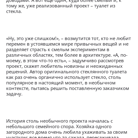
доводами. А вот еще один, куда более смелый и, к
тому же, уже реализованный проект – туалет из
стекла.
«Ну, это уже слишком!», – возмутится тот, кто не любит
перемен в устоявшемся мире привычных вещей и не
разделяет страсть к смелым экспериментам в
различных областях, тем более в архитектуре. «А, по-
моему, в этом что-то есть», – задумчиво рассмотрев
проект, скажет любитель новизны и неожиданных
решений. Автор оригинального стеклянного туалета
как раз очень органично использует стекло, столь
популярное в настоящий момент, в необычном
контексте, пытаясь решить поставленную заказчиком
задачу.
История столь необычного проекта началась с
небольшого семейного спора. Хозяйка одного
загородного дома очень любила ухаживать за своим
участком: все время что-то сажала, пересаживала,