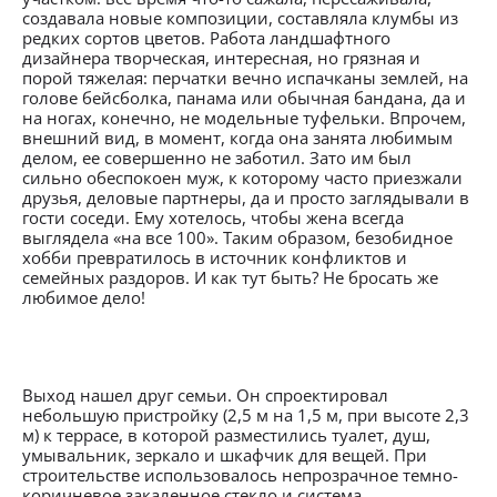
создавала новые композиции, составляла клумбы из
редких сортов цветов. Работа ландшафтного
дизайнера творческая, интересная, но грязная и
порой тяжелая: перчатки вечно испачканы землей, на
голове бейсболка, панама или обычная бандана, да и
на ногах, конечно, не модельные туфельки. Впрочем,
внешний вид, в момент, когда она занята любимым
делом, ее совершенно не заботил. Зато им был
сильно обеспокоен муж, к которому часто приезжали
друзья, деловые партнеры, да и просто заглядывали в
гости соседи. Ему хотелось, чтобы жена всегда
выглядела «на все 100». Таким образом, безобидное
хобби превратилось в источник конфликтов и
семейных раздоров. И как тут быть? Не бросать же
любимое дело!
Выход нашел друг семьи. Он спроектировал
небольшую пристройку (2,5 м на 1,5 м, при высоте 2,3
м) к террасе, в которой разместились туалет, душ,
умывальник, зеркало и шкафчик для вещей. При
строительстве использовалось непрозрачное темно-
коричневое закаленное стекло и система