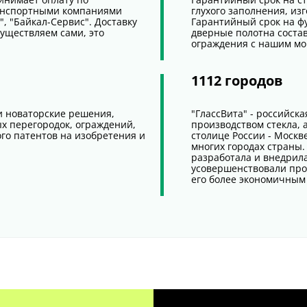
ранспортными компаниями
глухого заполнения, из
", "Байкал-Сервис". Доставку
Гарантийный срок на ф
уществляем сами, это
дверные полотна состав
ограждения с нашим мон
1112 городов
и новаторские решения,
"ГлассВита" - российск
х перегородок, ограждений,
производством стекла, а
го патентов на изобретения и
столице России - Москве
многих городах страны.
разработала и внедрил
усовершенствовали прои
его более экономичным