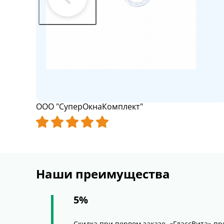
ООО "СуперОкнаКомплект"
Наши преимущества
5%
Скидка при первом заказе, «ГлассВита» п