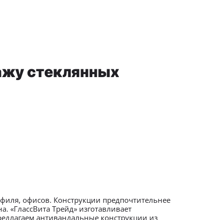
тажу стеклянных
филя, офисов. Конструкции предпочтительнее
на. «ГлассВита Трейд» изготавливает
Предлагаем антивандальные конструкции из