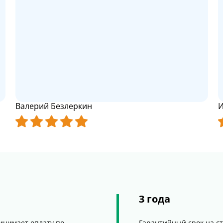
Валерий Безлеркин
И
3 года
ринимает оплату по
Гарантийный срок на с