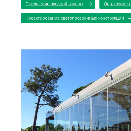
Остекление входной группы
Остекление 
Проектирование светопрозрачных конструкций