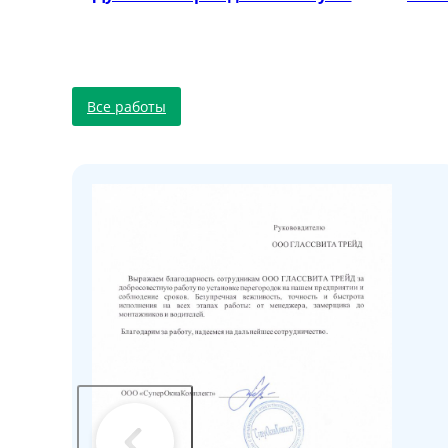
Все работы
ужно
я
е с
ы
ета к
ло и
ит