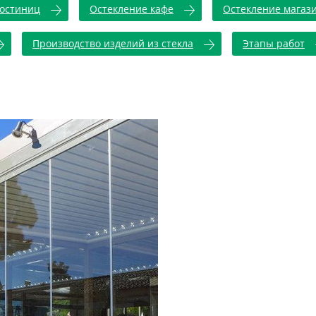
гостиниц
Остекление кафе
Остекление магази
Производство изделий из стекла
Этапы работ