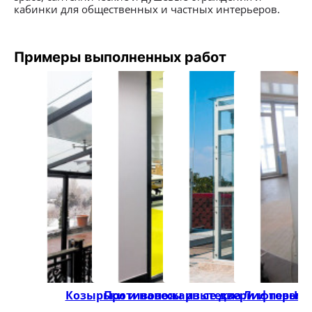
кабинки для общественных и частных интерьеров.
Примеры выполненных работ
Козырьки и навесы из стекла
Противопожарные двери и перего
Лифтовые 
Не