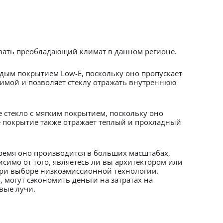
ывать преобладающий климат в данном регионе.
рдым покрытием Low-E, поскольку оно пропускает
зимой и позволяет стеклу отражать внутреннюю
 стекло с мягким покрытием, поскольку оно
е покрытие также отражает теплый и прохладный
ремя оно производится в больших масштабах,
имо от того, являетесь ли вы архитектором или
при выборе низкоэмиссионной технологии.
могут сэкономить деньги на затратах на
вые лучи.