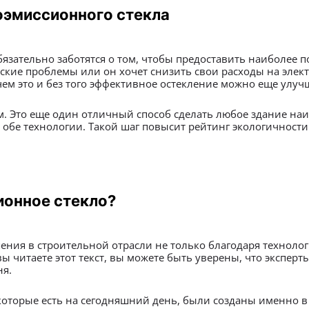
оэмиссионного стекла
язательно заботятся о том, чтобы предоставить наиболее п
еские проблемы или он хочет снизить свои расходы на элек
чем это и без того эффективное остекление можно еще улуч
м. Это еще один отличный способ сделать любое здание на
 обе технологии. Такой шаг повысит рейтинг экологичност
ионное стекло?
ния в строительной отрасли не только благодаря технолог
ы читаете этот текст, вы можете быть уверены, что экспер
ня.
оторые есть на сегодняшний день, были созданы именно в 