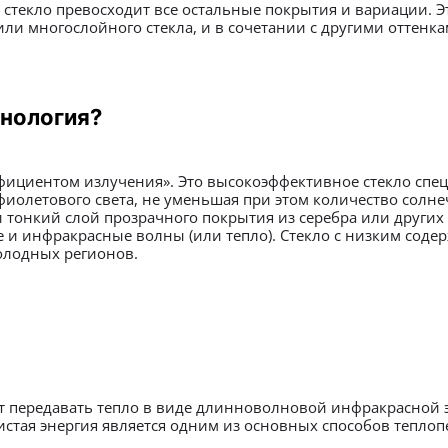
стекло превосходит все остальные покрытия и вариации. Э
или многослойного стекла, и в сочетании с другими оттенк
хнология?
эффициентом излучения». Это высокоэффективное стекло сп
иолетового света, не уменьшая при этом количество солне
 тонкий слой прозрачного покрытия из серебра или других
 и инфракрасные волны (или тепло). Стекло с низким содер
олодных регионов.
т передавать тепло в виде длинноволновой инфракрасной э
стая энергия является одним из основных способов теплопе