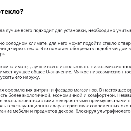
стекло?
кла лучше всего подходит для установки, необходимо учит
о холодном климате, для него может подойти стекло с тве
нца через стекло. Это помогает обогревать подобный дом 
рь.
ком климате, , лучше всего использовать низкоэмиссионное
 имеет лучшее общее U-значение. Мягкое низкоэмиссионно
ускать его наружу.
ля оформления витрин и фасадов магазинов. В настоящее в
ть более экологичной, экономичной и комфортной. Независ
ре воспользоваться этими невероятными преимуществами 
ь в эксплуатационных характеристиках современных окон, 
ание мебели и предметов декора, блокируя ультрафиолето