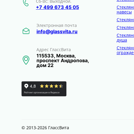
Сб-Вс: Выходной.
Стеклян
+7 499 673 45 05
навесы
Стеклян
Электронная почта
Стеклян
info@glassvita.ru
Стеклян
душа
Стеклян
Адрес ГлассВита
огражде
115533, Москва,
проспект Андропова,
дом 22
© 2013-2026 ГлассВита