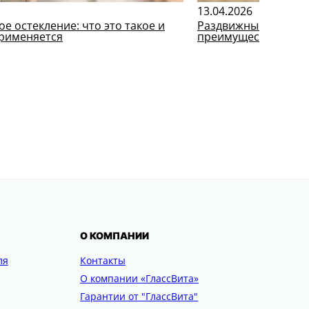
13.04.2026
е остекление: что это такое и
Раздвижные душевые
применяется
преимущества
О КОМПАНИИ
ля
Контакты
О компании «ГлассВита»
Гарантии от "ГлассВита"